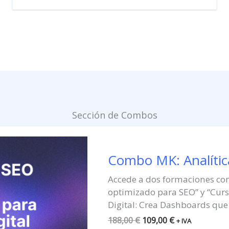
Sección de Combos
El
El
precio
precio
original
actual
Combo MK: Analític
era:
es:
188,00 €.
109,00 €.
Accede a dos formaciones co
optimizado para SEO” y “Curs
Digital: Crea Dashboards que
188,00
€
109,00
€
+ IVA