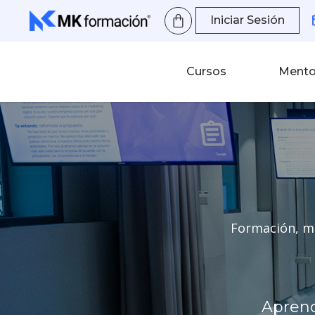
Ir
Iniciar Sesión
al
contenido
Cursos
Mento
Formación, me
Aprend