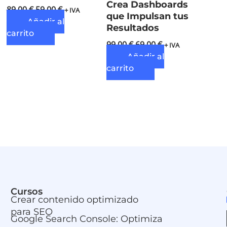
Crea Dashboards
89,00
€
59,00
€
+ IVA
que Impulsan tus
Añadir al
Resultados
carrito
99,00
€
69,00
€
+ IVA
Añadir al
carrito
Cursos
Crear contenido optimizado
para SEO
Google Search Console: Optimiza