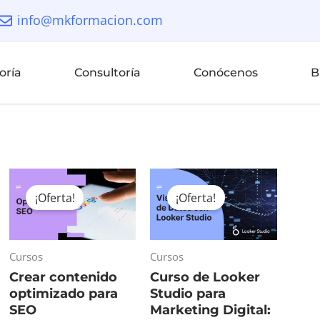
info@mkformacion.com
oría
Consultoría
Conócenos
B
El
El
El
El
precio
precio
precio
precio
¡Oferta!
¡Oferta!
original
actual
original
actual
era:
es:
era:
es:
€.
89,00 €.
59,00 €.
99,00 €.
69,00 €.
Cursos
Cursos
Crear contenido
Curso de Looker
optimizado para
Studio para
SEO
Marketing Digital: