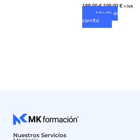
188,00
€
109,00
€
+ IVA
Añadir al
carrito
Nuestros Servicios